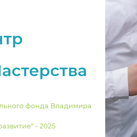
нтр
астерства
льного фонда Владимира
азвитие" - 2025