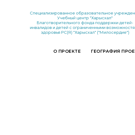
Специализированное образовательное учрежде
Учебный центр "Харысхал"
Благотворительного фонда поддержки детей-
инвалидов и детей с ограниченными возможност
здоровья РС(Я) "Харысхал" ("Милосердие")
О ПРОЕКТЕ
ГЕОГРАФИЯ ПРО